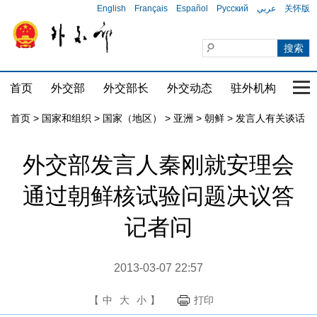
English
Français
Español
Русский
عربي
关怀版
首页
外交部
外交部长
外交动态
驻外机构
国家
首页
>
国家和组织
>
国家（地区）
>
亚洲
>
朝鲜
>
发言人有关谈话
外交部发言人秦刚就安理会
通过朝鲜核试验问题决议答
记者问
2013-03-07 22:57
【
中
大
小
】
打印