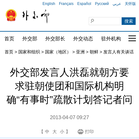
English
Français
Español
Русский
عربي
关怀版
首页
外交部
外交部长
外交动态
驻外机构
国家
首页
>
国家和组织
>
国家（地区）
>
亚洲
>
朝鲜
>
发言人有关谈话
外交部发言人洪磊就朝方要
求驻朝使团和国际机构明
确“有事时”疏散计划答记者问
2013-04-07 09:27
【
中
大
小
】
打印