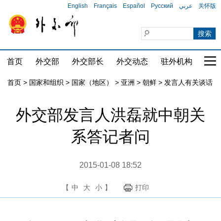
English
Français
Español
Русский
عربي
关怀版
首页
外交部
外交部长
外交动态
驻外机构
国家
首页
>
国家和组织
>
国家（地区）
>
亚洲
>
朝鲜
>
发言人有关谈话
外交部发言人洪磊就中朝关
系答记者问
2015-01-08 18:52
【
中
大
小
】
打印