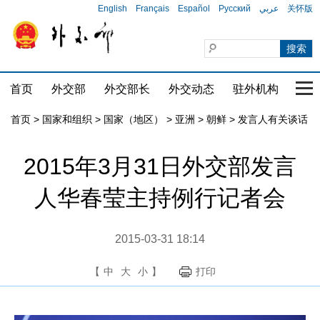
English
Français
Español
Русский
عربي
关怀版
首页
外交部
外交部长
外交动态
驻外机构
国家
首页
>
国家和组织
>
国家（地区）
>
亚洲
>
朝鲜
>
发言人有关谈话
2015年3月31日外交部发言
人华春莹主持例行记者会
2015-03-31 18:14
【
中
大
小
】
打印