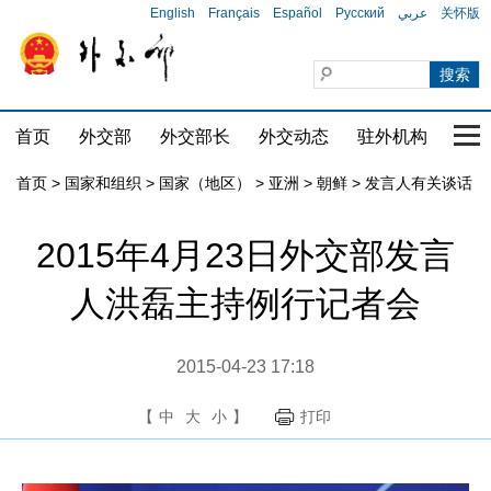
English
Français
Español
Русский
عربي
关怀版
首页
外交部
外交部长
外交动态
驻外机构
国家
首页
>
国家和组织
>
国家（地区）
>
亚洲
>
朝鲜
>
发言人有关谈话
2015年4月23日外交部发言
人洪磊主持例行记者会
2015-04-23 17:18
【
中
大
小
】
打印