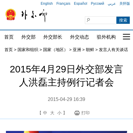
English
Français
Español
Русский
عربي
关怀版
首页
外交部
外交部长
外交动态
驻外机构
国家
首页
>
国家和组织
>
国家（地区）
>
亚洲
>
朝鲜
>
发言人有关谈话
2015年4月29日外交部发言
人洪磊主持例行记者会
2015-04-29 16:39
【
中
大
小
】
打印