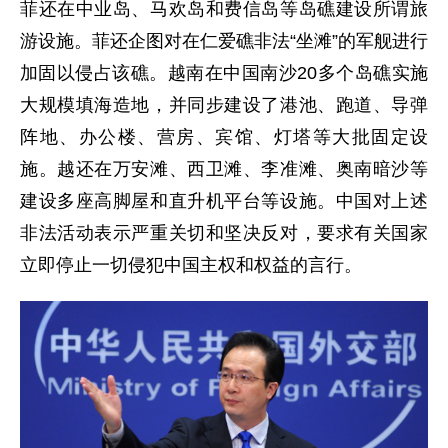
菲还在中业岛、马欢岛和费信岛等岛礁建设所谓旅
游设施。菲还企图对在仁爱礁非法“坐滩”的军舰进行
加固以侵占该礁。越南在中国南沙20多个岛礁实施
大规模填海造地，并同步建设了港池、跑道、导弹
阵地、办公楼、营房、宾馆、灯塔等大批固定设
施。越还在万安滩、西卫滩、李准滩、奥南暗沙等
建设多座高脚屋和直升机平台等设施。中国对上述
非法活动表示严重关切和坚决反对，要求有关国家
立即停止一切侵犯中国主权和权益的言行。