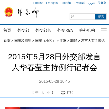
English
Français
Español
Русский
عربي
关怀版
首页
外交部
外交部长
外交动态
驻外机构
国家
首页
>
国家和组织
>
国家（地区）
>
亚洲
>
朝鲜
>
发言人有关谈话
2015年5月28日外交部发言
人华春莹主持例行记者会
2015-05-28 16:45
【
中
大
小
】
打印