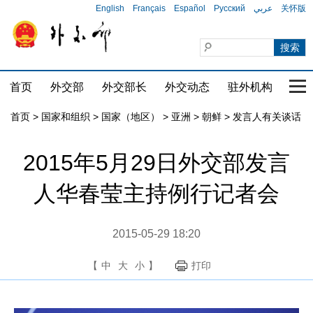
English
Français
Español
Русский
عربي
关怀版
首页
外交部
外交部长
外交动态
驻外机构
国家
首页
>
国家和组织
>
国家（地区）
>
亚洲
>
朝鲜
>
发言人有关谈话
2015年5月29日外交部发言
人华春莹主持例行记者会
2015-05-29 18:20
【
中
大
小
】
打印