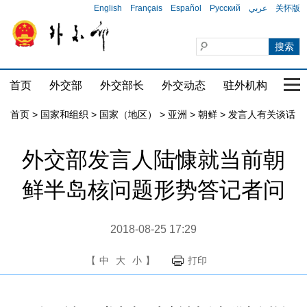
English
Français
Español
Русский
عربي
关怀版
首页
外交部
外交部长
外交动态
驻外机构
国家
首页
>
国家和组织
>
国家（地区）
>
亚洲
>
朝鲜
>
发言人有关谈话
外交部发言人陆慷就当前朝
鲜半岛核问题形势答记者问
2018-08-25 17:29
【
中
大
小
】
打印