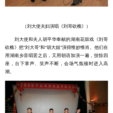
（刘大使夫妇演唱《刘哥砍樵》）
刘大使和夫人胡平华奉献的湖南花鼓戏《刘哥
砍樵》把“刘大哥”和“胡大姐”演得惟妙惟肖。他们在
用湖南乡音唱罢之后，又用朝语加演一遍，技惊四
座，台下掌声、笑声不断，会场气氛顿时进入高
潮。