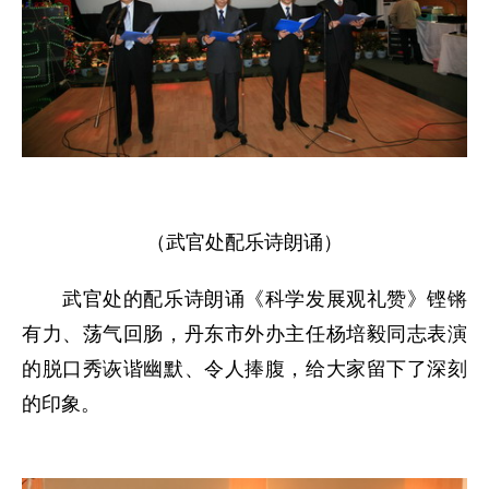
（武官处配乐诗朗诵）
武官处的配乐诗朗诵《科学发展观礼赞》铿锵
有力、荡气回肠，丹东市外办主任杨培毅同志表演
的脱口秀诙谐幽默、令人捧腹，给大家留下了深刻
的印象。