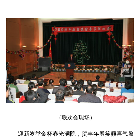
（联欢会现场）
迎新岁举金杯春光满院，贺丰年展笑颜喜气盈