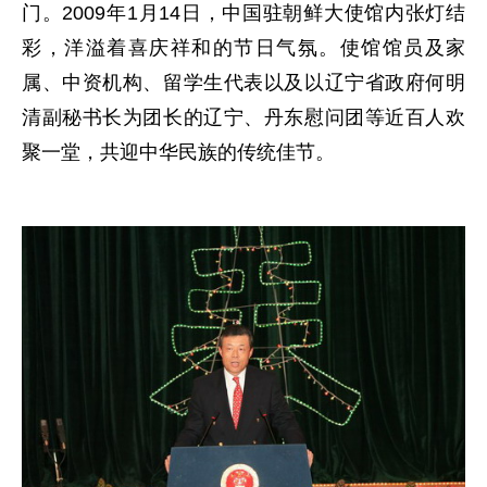
门。2009年1月14日，中国驻朝鲜大使馆内张灯结
彩，洋溢着喜庆祥和的节日气氛。使馆馆员及家
属、中资机构、留学生代表以及以辽宁省政府何明
清副秘书长为团长的辽宁、丹东慰问团等近百人欢
聚一堂，共迎中华民族的传统佳节。