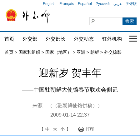
English
Français
Español
Русский
عربي
关怀版
首页
外交部
外交部长
外交动态
驻外机构
国家
首页
>
国家和组织
>
国家（地区）
>
亚洲
>
朝鲜
>
外交掠影
迎新岁 贺丰年
——中国驻朝鲜大使馆春节联欢会侧记
来源：（（驻朝鲜使馆供稿））
2009-01-14 22:37
【
中
大
小
】
打印