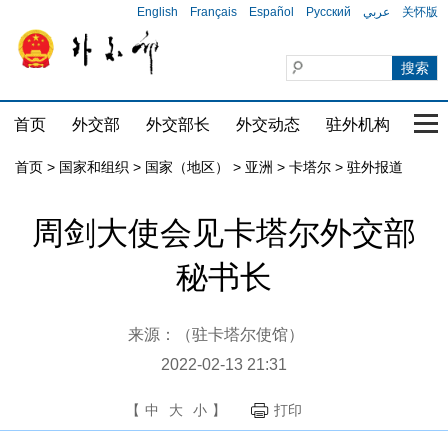
English
Français
Español
Русский
عربي
关怀版
首页
外交部
外交部长
外交动态
驻外机构
国家
首页
>
国家和组织
>
国家（地区）
>
亚洲
>
卡塔尔
>
驻外报道
周剑大使会见卡塔尔外交部
秘书长
来源：（驻卡塔尔使馆）
2022-02-13 21:31
【
中
大
小
】
打印