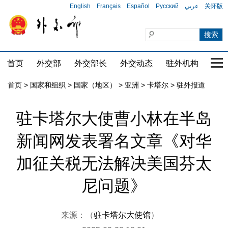
English
Français
Español
Русский
عربي
关怀版
首页
外交部
外交部长
外交动态
驻外机构
国家
首页
>
国家和组织
>
国家（地区）
>
亚洲
>
卡塔尔
>
驻外报道
驻卡塔尔大使曹小林在半岛
新闻网发表署名文章《对华
加征关税无法解决美国芬太
尼问题》
来源：（
驻卡塔尔大使馆
）