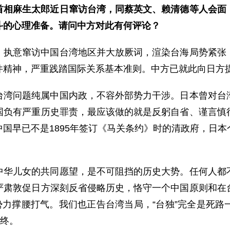
首相麻生太郎近日窜访台湾，同蔡英文、赖清德等人会面
斗的心理准备。请问中方对此有何评论？
，执意窜访中国台湾地区并大放厥词，渲染台海局势紧张
件精神，严重践踏国际关系基本准则。中方已就此向日方
台湾问题纯属中国内政，不容外部势力干涉。日本曾对台
国负有严重历史罪责，最应该做的就是反躬自省、谨言慎
国早已不是1895年签订《马关条约》时的清政府，日
中华儿女的共同愿望，是不可阻挡的历史大势。任何人都
严肃敦促日方深刻反省侵略历史，恪守一个中国原则和在
势力撑腰打气。我们也正告台湾当局，“台独”完全是死
告终。