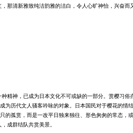
红，那清新雅致纯洁韵雅的洁白，令人心旷神怡，兴奋而
精神，已成为日本文化不可或缺的一部分。赏樱习俗亦
之成为历代文人骚客吟咏的对象。日本国民对于樱花的情
影只的孤赏，而是一改平日独来独往、形色匆匆的常态，
人，成群结队共赏美景。