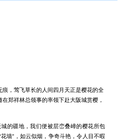
痕，莺飞草长的人间四月天正是樱花的全
邀在郑祥林总领事的率领下赴大阪城赏樱，
城的疆地，我们便被层峦叠嶂的樱花所包
花墙”，如云似烟，争奇斗艳，令人目不暇