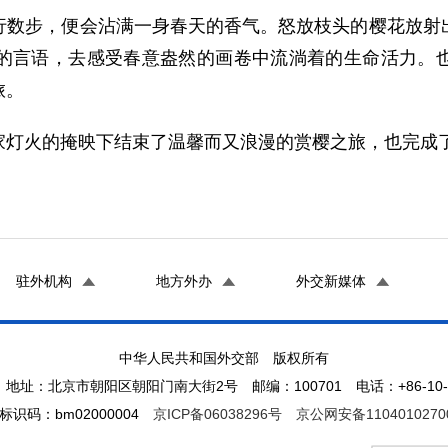
步，便会沾满一身春天的香气。怒放枝头的樱花放射出
的言语，去感受春意盎然的画卷中流淌着的生命活力。
旅。
灯火的掩映下结束了温馨而又浪漫的赏樱之旅，也完成
驻外机构
地方外办
外交新媒体
中华人民共和国外交部 版权所有
地址：北京市朝阳区朝阳门南大街2号 邮编：100701 电话：+86-10-65
标识码：bm02000004
京ICP备06038296号
京公网安备1104010270