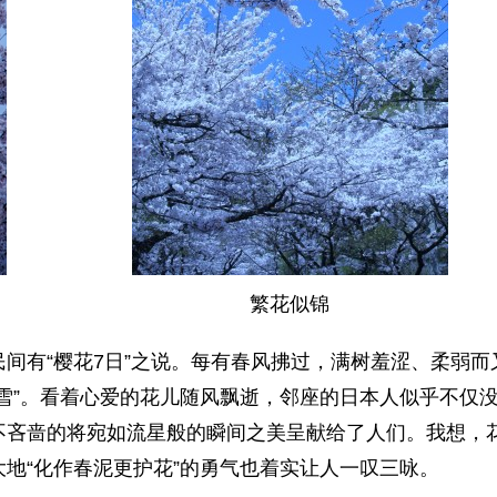
繁花似锦
有“樱花7日”之说。每有春风拂过，满树羞涩、柔弱而
雪”。看着心爱的花儿随风飘逝，邻座的日本人似乎不仅
不吝啬的将宛如流星般的瞬间之美呈献给了人们。我想，
地“化作春泥更护花”的勇气也着实让人一叹三咏。