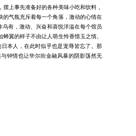
摆上事先准备好的各种美味小吃和饮料，
快的气氛充斥着每一个角落，激动的心情在
作乌有，激动、兴奋和喜悦洋溢在每个馆员
如蝉翼的样子不由让人萌生怜香惜玉之情。
的日本人，在此时似乎也是宠辱皆忘了。那
迷与钟情也让华尔街金融风暴的阴影荡然无