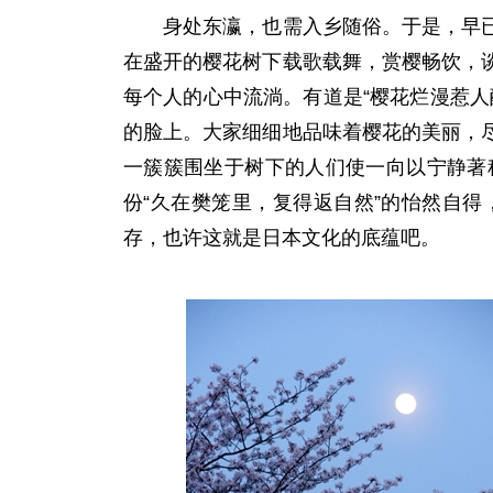
身处东瀛，也需入乡随俗。于是，早已按
在盛开的樱花树下载歌载舞，赏樱畅饮，
每个人的心中流淌。有道是“樱花烂漫惹
的脸上。大家细细地品味着樱花的美丽，
一簇簇围坐于树下的人们使一向以宁静著
份“久在樊笼里，复得返自然”的怡然自
存，也许这就是日本文化的底蕴吧。