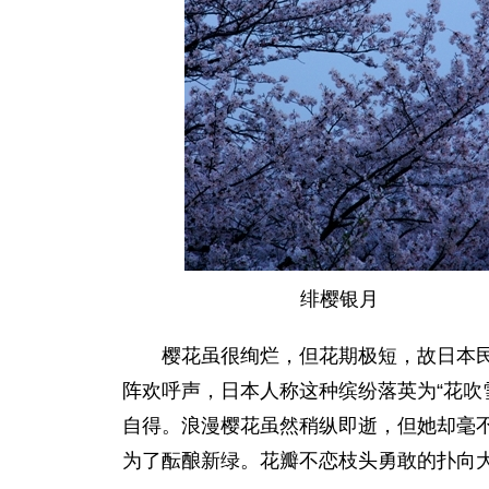
绯樱银月
樱花虽很绚烂，但花期极短，故日本民间
阵欢呼声，日本人称这种缤纷落英为“花吹
自得。浪漫樱花虽然稍纵即逝，但她却毫
为了酝酿新绿。花瓣不恋枝头勇敢的扑向大