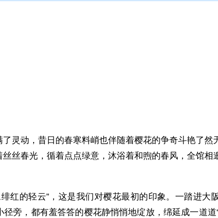
灵动，昔日的春寒料峭也伴随着樱花的争奇斗艳了然无
着丝丝春光，循着点点绿意，沐浴着和煦的春风，全馆相
红的轻云”，这是我们对樱花最初的印象。一踏进大阪
小径旁，都有羞答答的樱花静悄悄地绽放，绵延成一道道“