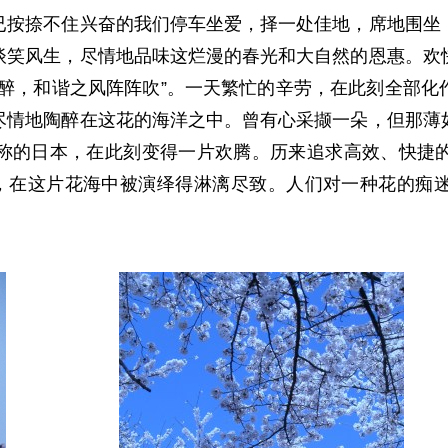
捺不住兴奋的我们停车坐爱，择一处佳地，席地围坐，
谈笑风生，尽情地品味这烂漫的春光和大自然的恩惠。欢
人醉，和谐之风阵阵吹”。一天繁忙的辛劳，在此刻全部化
尽情地陶醉在这花的海洋之中。曾有心采撷一朵，但那薄
称的日本，在此刻变得一片欢腾。历来追求高效、快捷
得，在这片花海中被演绎得淋漓尽致。人们对一种花的痴