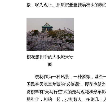
接，叹为观止。那层层叠叠挂满枝头的粉
樱花簇拥中的大阪城天守
阁
樱花作为一种风景，一种象徵，甚至一种
国民春天魂牵梦萦的“必修课”。樱花也随
赏樱罕有“天马行空”式的走马观花和形单
朋引伴，相约一起，少则数人，多则几十