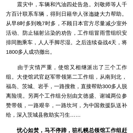
震灾中，车辆和汽油四处告急。刘敬师等人千
方百计联系车辆，得到日籍华人张迤婕大力帮助。
从早8时多到晚7时多，不顾日本官方尽量减少室外
活动、防止辐射沾染的劝告，工作组冒雨雪组织安
排同胞乘车，人人手脚尽湿。之后连续奋战4天，将
1800多人成功撤出。
由于灾情严重，使馆又相继派出了三个工作
组。大使馆武官赵军带领第二工作组，从南到北，
福岛、茨城、岩手，一路搜救，直接帮助300多人脱
离险境。另两个工作组分别由文德盛、谢城两位参
赞带领，一路艰辛，一路坎坷，为中国救援队送补
给，深入茨城县救助实习生……
忧心如焚，马不停蹄，驻札幌总领馆工作组赶