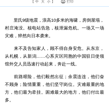
【
中
大
小
】
打印
里氏9级地震，浪高10多米的海啸，房倒屋塌，
村庄淹没。核电站告急，核泄漏危机。一场又一场
灾难，猝然向日本袭来。
来不及告知家人，顾不得自身安危。从东京，
从札幌，从新潟……心系灾区同胞的中国驻日使领
馆外交人员迅速行动起来，奔赴一线。
前路艰险，他们毅然出征；余震连连，他们奋
不顾身；险情重重，他们坚守岗位。灾难最重的地
方，他们最为牵挂。困难最大的地方，他们付出最
多。