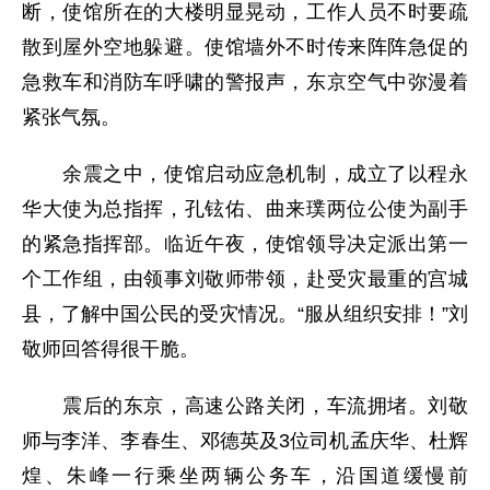
断，使馆所在的大楼明显晃动，工作人员不时要疏
散到屋外空地躲避。使馆墙外不时传来阵阵急促的
急救车和消防车呼啸的警报声，东京空气中弥漫着
紧张气氛。
余震之中，使馆启动应急机制，成立了以程永
华大使为总指挥，孔铉佑、曲来璞两位公使为副手
的紧急指挥部。临近午夜，使馆领导决定派出第一
个工作组，由领事刘敬师带领，赴受灾最重的宫城
县，了解中国公民的受灾情况。“服从组织安排！”刘
敬师回答得很干脆。
震后的东京，高速公路关闭，车流拥堵。刘敬
师与李洋、李春生、邓德英及3位司机孟庆华、杜辉
煌、朱峰一行乘坐两辆公务车，沿国道缓慢前