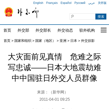
English
Français
Español
Русский
عربي
关怀版
首页
外交部
外交部长
外交动态
驻外机构
国家
首页
>
国家和组织
>
国家（地区）
>
亚洲
>
日本
>
外交掠影
大灾面前见真情 危难之际
写忠诚——日本大地震劫难
中中国驻日外交人员群像
来源：（新华网）
2011-04-01 09:25