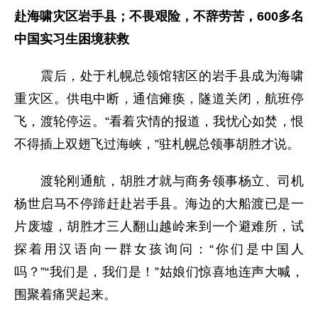
赴海啸灾区岩手县；不畏艰险，不辞劳苦，600多名
中国实习生困境获救
震后，处于札幌总领馆辖区的岩手县成为海啸
重灾区。供电中断，通信瘫痪，隧道关闭，航班停
飞，渡轮停运。“看着灾情的报道，我忧心如焚，恨
不得插上双翅飞过海峡，”驻札幌总领事胡胜才说。
渡轮刚通航，胡胜才就与商务领事杨立、司机
杨世启马不停蹄赶赴岩手县。海边的大船渡已是一
片废墟，胡胜才三人翻山越岭来到一个避难所，试
探着用汉语向一群女孩询问：“你们是中国人
吗？”“我们是，我们是！”姑娘们惊喜地连声大喊，
围聚着痛哭起来。