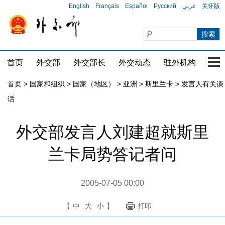
English
Français
Español
Русский
عربي
关怀版
首页
外交部
外交部长
外交动态
驻外机构
国家
首页
>
国家和组织
>
国家（地区）
>
亚洲
>
斯里兰卡
>
发言人有关谈
话
外交部发言人刘建超就斯里
兰卡局势答记者问
2005-07-05 00:00
【
中
大
小
】
打印