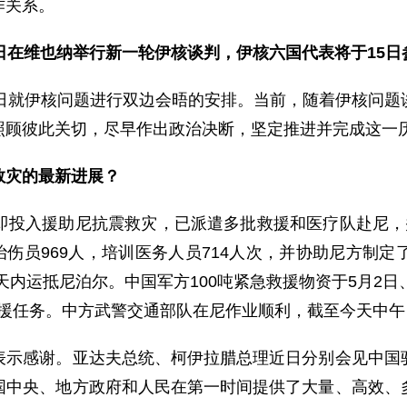
作关系。
日在维也纳举行新一轮伊核谈判，伊核六国代表将于15
就伊核问题进行双边会晤的安排。当前，随着伊核问题
照顾彼此关切，尽早作出政治决断，坚定推进并完成这一
救灾的最新进展？
入援助尼抗震救灾，已派遣多批救援和医疗队赴尼，并
救治伤员969人，培训医务人员714人次，并协助尼方制
天内运抵尼泊尔。中国军方100吨紧急救援物资于5月2
救援任务。中方武警交通部队在尼作业顺利，截至今天中午
感谢。亚达夫总统、柯伊拉腊总理近日分别会见中国驻
国中央、地方政府和人民在第一时间提供了大量、高效、