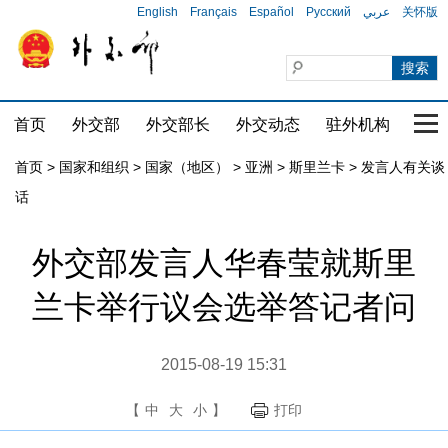
English
Français
Español
Русский
عربي
关怀版
首页
外交部
外交部长
外交动态
驻外机构
国家
首页
>
国家和组织
>
国家（地区）
>
亚洲
>
斯里兰卡
>
发言人有关谈
话
外交部发言人华春莹就斯里
兰卡举行议会选举答记者问
2015-08-19 15:31
【
中
大
小
】
打印