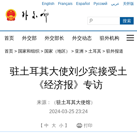
English
Français
Español
Русский
عربي
关怀版
首页
外交部
外交部长
外交动态
驻外机构
国家
首页
>
国家和组织
>
国家（地区）
>
亚洲
>
土耳其
>
驻外报道
驻土耳其大使刘少宾接受土
《经济报》专访
来源：（
驻土耳其大使馆
）
2024-03-25 23:24
【
中
大
小
】
打印