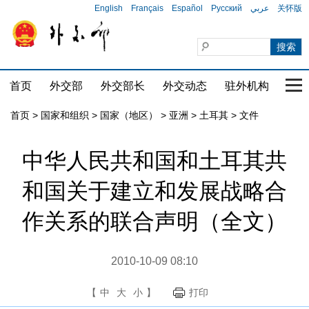
English
Français
Español
Русский
عربي
关怀版
首页
外交部
外交部长
外交动态
驻外机构
国家
首页
>
国家和组织
>
国家（地区）
>
亚洲
>
土耳其
>
文件
中华人民共和国和土耳其共
和国关于建立和发展战略合
作关系的联合声明（全文）
2010-10-09 08:10
【
中
大
小
】
打印