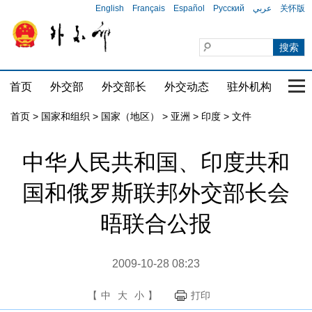
English
Français
Español
Русский
عربي
关怀版
首页
外交部
外交部长
外交动态
驻外机构
国家
首页
>
国家和组织
>
国家（地区）
>
亚洲
>
印度
>
文件
中华人民共和国、印度共和
国和俄罗斯联邦外交部长会
晤联合公报
2009-10-28 08:23
【
中
大
小
】
打印