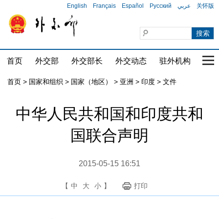
English
Français
Español
Русский
عربي
关怀版
首页
外交部
外交部长
外交动态
驻外机构
国家
首页
>
国家和组织
>
国家（地区）
>
亚洲
>
印度
>
文件
中华人民共和国和印度共和
国联合声明
2015-05-15 16:51
【
中
大
小
】
打印