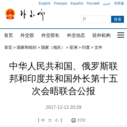
English
Français
Español
Русский
عربي
关怀版
首页
外交部
外交部长
外交动态
驻外机构
国家
首页
>
国家和组织
>
国家（地区）
>
亚洲
>
印度
>
文件
中华人民共和国、俄罗斯联
邦和印度共和国外长第十五
次会晤联合公报
2017-12-12 20:29
【
中
大
小
】
打印