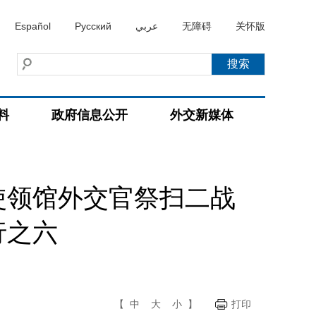
Español
Русский
عربي
无障碍
关怀版
料
政府信息公开
外交新媒体
使领馆外交官祭扫二战
行之六
【
中
大
小
】
打印