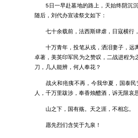
5日一早赴墓地的路上，天始终阴沉沉的
随后，刘代办宣读祭文如下：
七十余载前，法西斯肆虐，日寇横行，
十万青年，投笔从戎，洒泪妻子，远离生
卓著，美英印军民为之赞叹，二战进程为
刀，几人能辨，何人奉花？
战火和疮痍不再，今我华夏，国泰民安
人，千万里跋涉，奉香烛醴酒，诉无限哀
山之下，国有殇。天之涯，不相忘。
愿先烈们含笑于九泉！