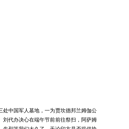
处中国军人墓地，一为贾坎德邦兰姆伽公
。刘代办决心在端午节前前往祭扫，阿萨姆