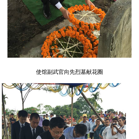
使馆副武官向先烈墓献花圈