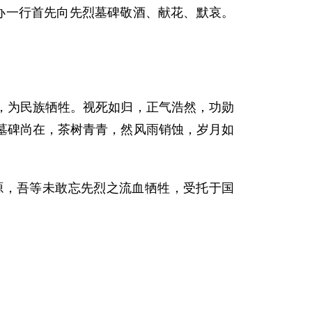
一行首先向先烈墓碑敬酒、献花、默哀。
为民族牺牲。视死如归，正气浩然，功勋
墓碑尚在，茶树青青，然风雨销蚀，岁月如
，吾等未敢忘先烈之流血牺牲，受托于国