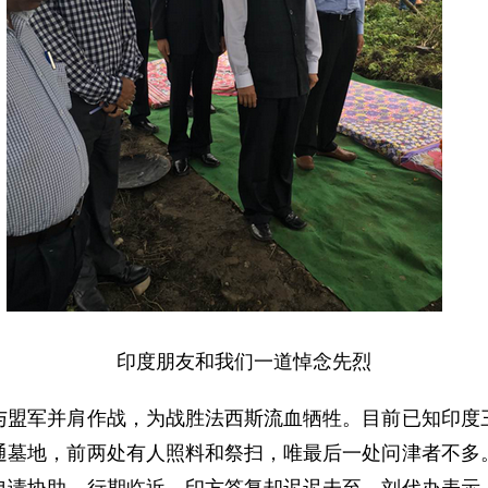
印度朋友和我们一道悼念先烈
军并肩作战，为战胜法西斯流血牺牲。目前已知印度三
通墓地，前两处有人照料和祭扫，唯最后一处问津者不多