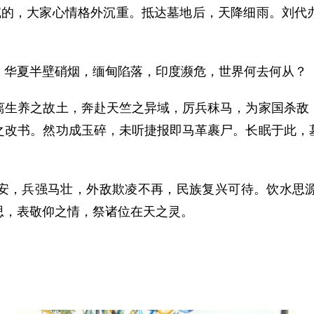
，大家心情格外沉重。抵达墓地后，天降细雨。刘代办
华夏半壁硝烟，缅甸陷落，印度濒危，世界何去何从？
养之故土，奔赴天竺之异域，厉兵秣马，为家国杀敌，
之改书。然功成玉碎，未听捷报即马革裹尸。长眠于此，
，兵强马壮，外敌欺凌不再，民族复兴可待。饮水思源
思，表敬仰之情，祭诸位在天之灵。