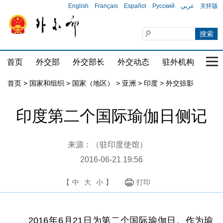
English
Français
Español
Русский
عربي
关怀版
首页
外交部
外交部长
外交动态
驻外机构
国家
首页
>
国家和组织
>
国家（地区）
>
亚洲
>
印度
>
外交掠影
印度第二个国际瑜伽日侧记
来源：（驻印度使馆）
2016-06-21 19:56
【
中
大
小
】
打印
2016年6月21日为第二个国际瑜伽日。作为瑜