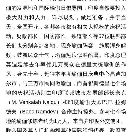
伽的发源地和国际瑜伽日倡导国，印度自然要投入
极大财力和人力，详尽规划，做足准备，并于当
天，全国开花，各邦各市都有相关大规模的庆祝活
动。财政部长、国防部长、铁道部长等57位联邦部
长们也分别奔赴各地，现身瑜伽阵容，施展浑身解
数，鼓舞民众士气，瑜伽热浪似胜酷暑。印度总理
莫迪延续去年率领几万民众在德里大练瑜伽的作
风，身先士卒，赶往本年度瑜伽日庆典中心昌迪加
尔市，与三万市民同做瑜伽，而首都新德里七个场
地的庆祝活动则由印度联邦城市发展部部长奈克
（M. Venkaiah Naidu）和印度瑜伽大师巴巴·拉姆
德夫（Baba Ramdev）合作主持操办。参与七个场
地的瑜伽修炼者约为1万人。来自驻印度外交使团、
联合国及其专门机构和其他国际组织代表、政府官