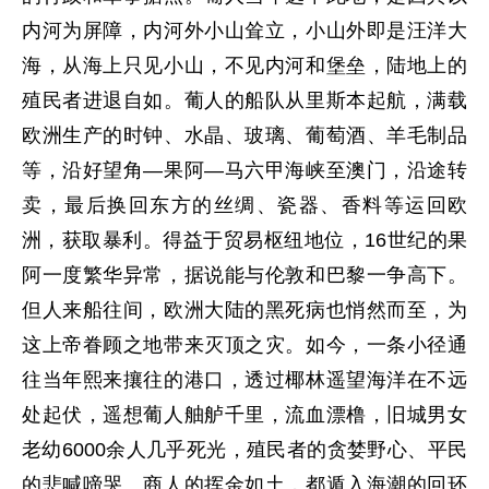
内河为屏障，内河外小山耸立，小山外即是汪洋大
海，从海上只见小山，不见内河和堡垒，陆地上的
殖民者进退自如。葡人的船队从里斯本起航，满载
欧洲生产的时钟、水晶、玻璃、葡萄酒、羊毛制品
等，沿好望角—果阿—马六甲海峡至澳门，沿途转
卖，最后换回东方的丝绸、瓷器、香料等运回欧
洲，获取暴利。得益于贸易枢纽地位，16世纪的果
阿一度繁华异常，据说能与伦敦和巴黎一争高下。
但人来船往间，欧洲大陆的黑死病也悄然而至，为
这上帝眷顾之地带来灭顶之灾。如今，一条小径通
往当年熙来攘往的港口，透过椰林遥望海洋在不远
处起伏，遥想葡人舳舻千里，流血漂橹，旧城男女
老幼6000余人几乎死光，殖民者的贪婪野心、平民
的悲喊啼哭、商人的挥金如土，都遁入海潮的回环