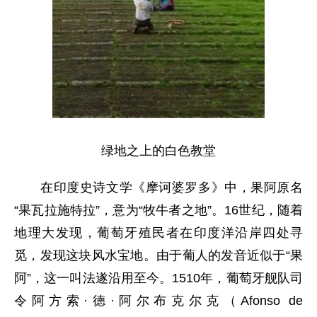
绿地之上的白色教堂
在印度史诗文学《摩诃婆罗多》中，果阿原名
“果瓦拉施特拉”，意为“牧牛者之地”。16世纪，随着
地理大发现，葡萄牙殖民者在印度洋沿岸四处寻
觅，发现这块风水宝地。由于葡人的发音近似于“果
阿”，这一叫法遂沿用至今。1510年，葡萄牙舰队司
令阿方索·德·阿尔布克尔克（Afonso de