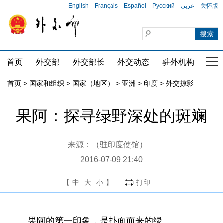
English
Français
Español
Русский
عربي
关怀版
首页
外交部
外交部长
外交动态
驻外机构
国家
首页
>
国家和组织
>
国家（地区）
>
亚洲
>
印度
>
外交掠影
果阿：探寻绿野深处的斑斓
来源：（驻印度使馆）
2016-07-09 21:40
【
中
大
小
】
打印
果阿的第一印象，是扑面而来的绿。