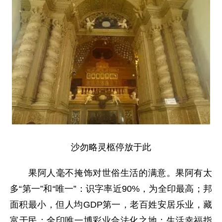
沙勿略灵柩停放于此
果阿人毫不掩饰对世俗生活的满意。果阿有太
多“第一”和“唯一”：识字率近90%，为全印最高；邦
面积最小，但人均GDP第一，老百姓安居乐业，藏
富于民；全印唯一博彩业合法化之地；生活幸福指