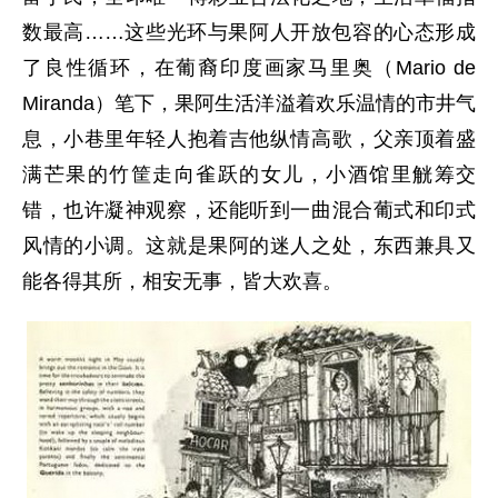
数最高……这些光环与果阿人开放包容的心态形成
了良性循环，在葡裔印度画家马里奥（Mario de
Miranda）笔下，果阿生活洋溢着欢乐温情的市井气
息，小巷里年轻人抱着吉他纵情高歌，父亲顶着盛
满芒果的竹筐走向雀跃的女儿，小酒馆里觥筹交
错，也许凝神观察，还能听到一曲混合葡式和印式
风情的小调。这就是果阿的迷人之处，东西兼具又
能各得其所，相安无事，皆大欢喜。