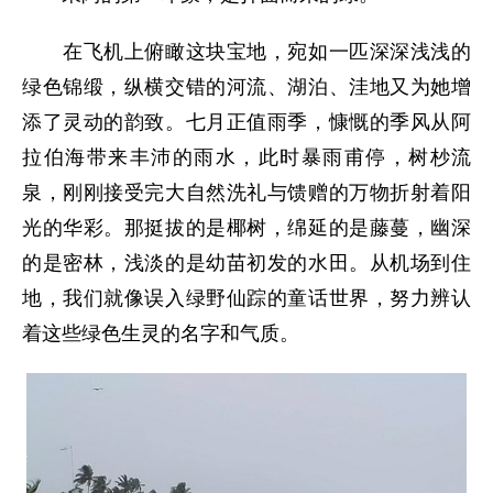
在飞机上俯瞰这块宝地，宛如一匹深深浅浅的
绿色锦缎，纵横交错的河流、湖泊、洼地又为她增
添了灵动的韵致。七月正值雨季，慷慨的季风从阿
拉伯海带来丰沛的雨水，此时暴雨甫停，树杪流
泉，刚刚接受完大自然洗礼与馈赠的万物折射着阳
光的华彩。那挺拔的是椰树，绵延的是藤蔓，幽深
的是密林，浅淡的是幼苗初发的水田。从机场到住
地，我们就像误入绿野仙踪的童话世界，努力辨认
着这些绿色生灵的名字和气质。