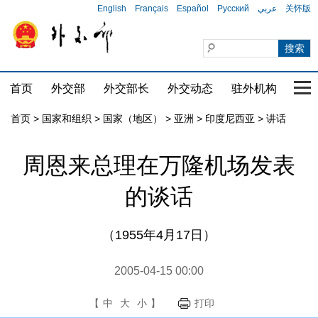
English
Français
Español
Русский
عربي
关怀版
首页
外交部
外交部长
外交动态
驻外机构
国家
首页
>
国家和组织
>
国家（地区）
>
亚洲
>
印度尼西亚
>
讲话
周恩来总理在万隆机场发表
的谈话
（1955年4月17日）
2005-04-15 00:00
【
中
大
小
】
打印