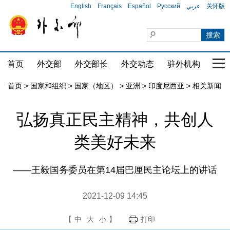
English
Français
Español
Русский
عربي
关怀版
首页
外交部
外交部长
外交动态
驻外机构
国家
首页
>
国家和组织
>
国家（地区）
>
亚洲
>
印度尼西亚
>
相关新闻
弘扬真正民主精神，共创人
类美好未来
——王毅国务委员在第14届巴厘民主论坛上的讲话
2021-12-09 14:45
【
中
大
小
】
打印