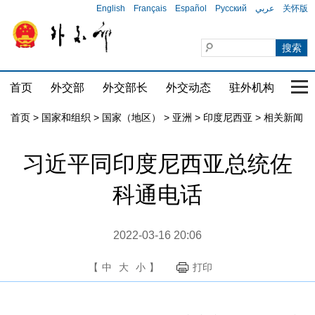
English
Français
Español
Русский
عربي
关怀版
首页
外交部
外交部长
外交动态
驻外机构
国家
首页
>
国家和组织
>
国家（地区）
>
亚洲
>
印度尼西亚
>
相关新闻
习近平同印度尼西亚总统佐
科通电话
2022-03-16 20:06
【
中
大
小
】
打印