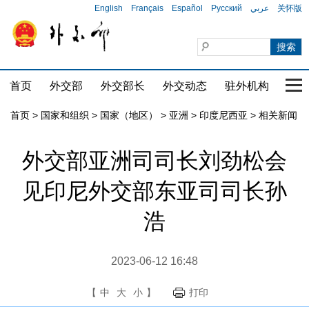
English
Français
Español
Русский
عربي
关怀版
首页
外交部
外交部长
外交动态
驻外机构
国家
首页
>
国家和组织
>
国家（地区）
>
亚洲
>
印度尼西亚
>
相关新闻
外交部亚洲司司长刘劲松会
见印尼外交部东亚司司长孙
浩
2023-06-12 16:48
【
中
大
小
】
打印