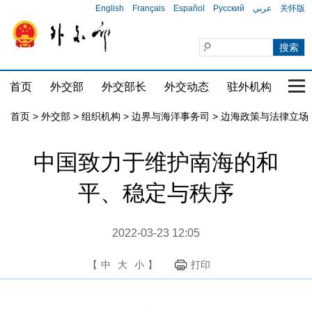
English
Français
Español
Русский
عربي
关怀版
首页
外交部
外交部长
外交动态
驻外机构
国家
首页
>
外交部
>
组织机构
>
边界与海洋事务司
>
边海政策与法律立场
中国致力于维护南海的和
平、稳定与秩序
2022-03-23 12:05
【
中
大
小
】
打印