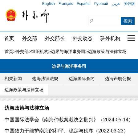
English
Français
Español
Русский
عربي
关怀版
首页
外交部
外交部长
外交动态
驻外机构
国家
首页
>
外交部
>
组织机构
>
边界与海洋事务司
>边海政策与法律立场
边界与海洋事务司
相关新闻
边海法律法规
边海国际条约
边海声明公报
边海政策与法律立场
边海政策与法律立场
中国国际法学会《南海仲裁案裁决之批判》（2024-05-14）
中国致力于维护南海的和平、稳定与秩序（2022-03-23）