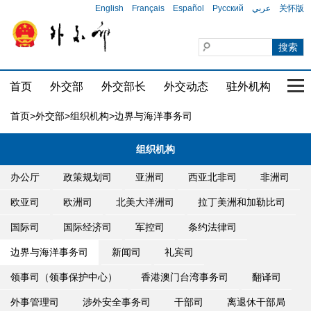
English
Français
Español
Русский
عربي
关怀版
首页
外交部
外交部长
外交动态
驻外机构
国家
首页
>
外交部
>
组织机构
>边界与海洋事务司
组织机构
办公厅
政策规划司
亚洲司
西亚北非司
非洲司
欧亚司
欧洲司
北美大洋洲司
拉丁美洲和加勒比司
国际司
国际经济司
军控司
条约法律司
边界与海洋事务司
新闻司
礼宾司
领事司（领事保护中心）
香港澳门台湾事务司
翻译司
外事管理司
涉外安全事务司
干部司
离退休干部局