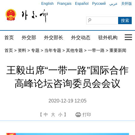
English
Français
Español
Русский
عربي
关怀版
首页
外交部
外交部长
外交动态
驻外机构
国家
首页
>
资料
>
专题
>
当年专题
>
其他专题
>
一带一路
>
重要新闻
王毅出席“一带一路”国际合作
高峰论坛咨询委员会会议
2020-12-19 12:05
【
中
大
小
】
打印