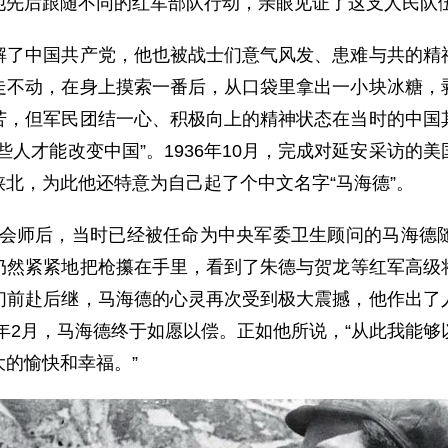
他先后跟随不同的红军部队行动，亲眼见证了这支人民队
中国共产党，他也被战士们意气风发、患难与共的精神
走不动，在身上摸索一番后，从口袋里拿出一小块冰糖，
苦，但军民团结一心、积极向上的精神状态在当时的中国
些人才能改变中国”。1936年10月，完成对延安采访的
北，为此他还特意为自己起了个中文名字“马海德”。
力会师后，当时已经被任命为中央军委卫生顾问的马海德
仍然紧紧地把枪攥在手里，看到了朱德与贺龙等红军高级
们前赴后继，马海德的心灵再次受到极大震撼，他作出了
7年2月，马海德终于如愿以偿。正如他所说，“从此我能
的愉快和幸福。”