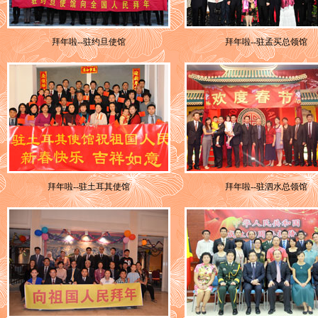
拜年啦--驻约旦使馆
拜年啦--驻孟买总领馆
拜年啦--驻土耳其使馆
拜年啦--驻泗水总领馆