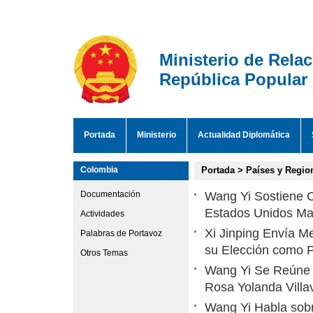
Ministerio de Rela
República Popular
Portada
Ministerio
Actualidad Diplomática
Colombia
Portada
>
Países y Regio
Documentación
Wang Yi Sostiene C
Estados Unidos Ma
Actividades
Xi Jinping Envía Me
Palabras de Portavoz
su Elección como 
Otros Temas
Wang Yi Se Reúne c
Rosa Yolanda Villa
Wang Yi Habla sob