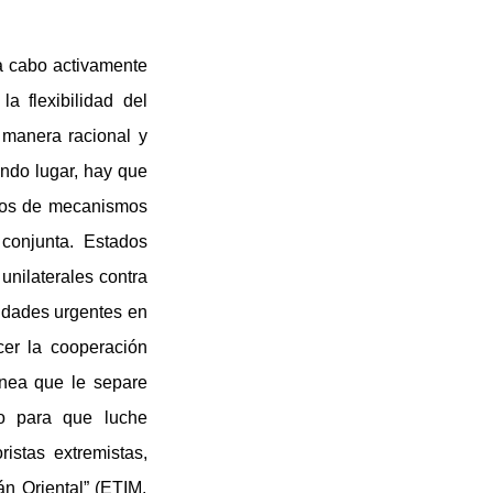
 a cabo activamente
a flexibilidad del
e manera racional y
undo lugar, hay que
ipos de mecanismos
conjunta. Estados
unilaterales contra
esidades urgentes en
cer la cooperación
ínea que le separe
lo para que luche
ristas extremistas,
án Oriental” (ETIM,