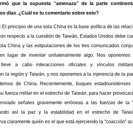
afirmó que la supuesta “amenaza” de la parte continent
os días. ¿Cuál es tu comentario sobre esto?
l principio de una sola China es la base política de las relac
on respecto a la cuestión de Taiwán, Estados Unidos debe cum
sola China y las estipulaciones de los tres comunicados conju
en lugar de inventar unilateralmente algo. Nos oponemos
lleve a cabo interacciones oficiales y vínculos milita
n la región y Taiwán, y nos oponemos a la injerencia de la p
nternos de China. Recientemente, buques estadounidenses
 fuerza militar en el estrecho de Taiwán, para hacer provocaci
 enviado señales gravemente erróneas a las fuerzas de la 
ndo así la paz y la estabilidad en el estrecho de Tai
rva claramente quién es el que está ejerciendo la “coacción” ac