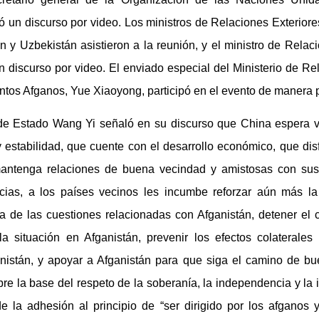
ó un discurso por video. Los ministros de Relaciones Exterior
án y Uzbekistán asistieron a la reunión, y el ministro de Relac
 discurso por video. El enviado especial del Ministerio de Re
tos Afganos, Yue Xiaoyong, participó en el evento de manera p
de Estado Wang Yi señaló en su discurso que China espera v
estabilidad, que cuente con el desarrollo económico, que dis
mantenga relaciones de buena vecindad y amistosas con sus 
cias, a los países vecinos les incumbe reforzar aún más la
a de las cuestiones relacionadas con Afganistán, detener el 
 la situación en Afganistán, prevenir los efectos colaterales
nistán, y apoyar a Afganistán para que siga el camino de b
re la base del respeto de la soberanía, la independencia y la in
de la adhesión al principio de “ser dirigido por los afganos 