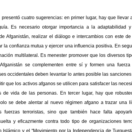
presentó cuatro sugerencias: en primer lugar, hay que llevar
guía. Es necesario otorgar importancia a la adaptabilidad y l
de Afganistán, realizar el diálogo e intercambios con este d
r la confianza mutua y ejercer una influencia positiva. En seg
inación multilateral. Es menester promover que los diversos t
 Afganistán se complementen entre sí y formen una fuerza 
ses occidentales deben levantar lo antes posible las sanciones 
tir que los activos afganos se utilicen para satisfacer las nec
 de vida de las personas. En tercer lugar, hay que robuste
o solo se debe alentar al nuevo régimen afgano a trazar una l
s fuerzas terroristas, sino que también hace falta apoyar
uelta y eficazmente contra todo tipo de organizaciones terro
o Islámico y el “Movimiento por la Independencia de Turquest