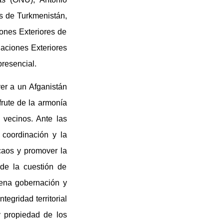
es de Turkmenistán,
iones Exteriores de
laciones Exteriores
resencial.
er a un Afganistán
frute de la armonía
vecinos. Ante las
 coordinación y la
caos y promover la
 de la cuestión de
uena gobernación y
tegridad territorial
y propiedad de los