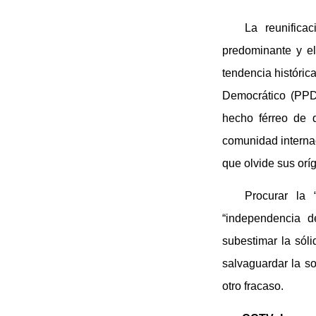
La reunifica
predominante y el
tendencia históric
Democrático (PPD
hecho férreo de 
comunidad internac
que olvide sus orí
Procurar la
“independencia d
subestimar la sóli
salvaguardar la sob
otro fracaso.