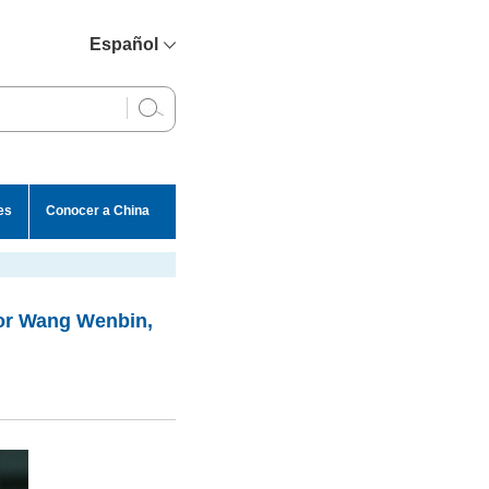
Español
简体中文
English
Français
Русский
es
Conocer a China
عربي
por Wang Wenbin,