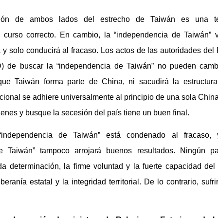
ción de ambos lados del estrecho de Taiwán es una ten
 curso correcto. En cambio, la “independencia de Taiwán” 
a y solo conducirá al fracaso. Los actos de las autoridades del 
) de buscar la “independencia de Taiwán” no pueden cambi
que Taiwán forma parte de China, ni sacudirá la estructura
ional se adhiere universalmente al principio de una sola Chi
genes y busque la secesión del país tiene un buen final.
 “independencia de Taiwán” está condenado al fracaso,
e Taiwán” tampoco arrojará buenos resultados. Ningún p
da determinación, la firme voluntad y la fuerte capacidad de
eranía estatal y la integridad territorial. De lo contrario, suf