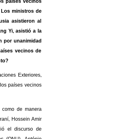
os países vecinos
. Los ministros de
sia asistieron al
g Yi, asistió a la
on por unanimidad
países vecinos de
cto?
ciones Exteriores,
 los países vecinos
nea como de manera
iraní, Hossein Amir
ió el discurso de
as (ONU), António