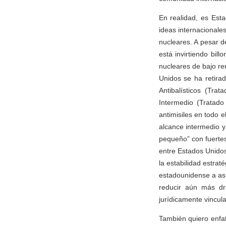
En realidad, es Est
ideas internacionales
nucleares. A pesar 
está invirtiendo bil
nucleares de bajo re
Unidos se ha retira
Antibalísticos (Tr
Intermedio (Tratado
antimisiles en todo e
alcance intermedio y
pequeño” con fuertes
entre Estados Unidos
la estabilidad estrat
estadounidense a asu
reducir aún más drá
jurídicamente vincula
También quiero enfa