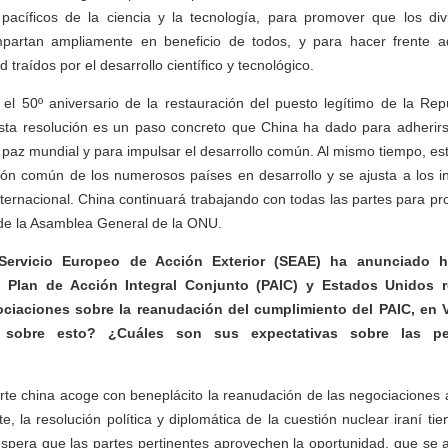
pacíficos de la ciencia y la tecnología, para promover que los divi
mpartan ampliamente en beneficio de todos, y para hacer frente 
 traídos por el desarrollo científico y tecnológico.
el 50º aniversario de la restauración del puesto legítimo de la Rep
ta resolución es un paso concreto que China ha dado para adherirse 
 paz mundial y para impulsar el desarrollo común. Al mismo tiempo, es
ición común de los numerosos países en desarrollo y se ajusta a los 
ternacional. China continuará trabajando con todas las partes para p
 de la Asamblea General de la ONU.
Servicio Europeo de Acción Exterior (SEAE) ha anunciado h
l Plan de Acción Integral Conjunto (PAIC) y Estados Unidos r
ciaciones sobre la reanudación del cumplimiento del PAIC, en 
 sobre esto? ¿Cuáles son sus expectativas sobre las pe
te china acoge con beneplácito la reanudación de las negociaciones a
e, la resolución política y diplomática de la cuestión nuclear iraní ti
spera que las partes pertinentes aprovechen la oportunidad, que se 