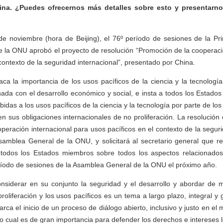
na. ¿Puedes ofrecernos más detalles sobre esto y presentarno
e noviembre (hora de Beijing), el 76º período de sesiones de la Pr
 la ONU aprobó el proyecto de resolución “Promoción de la cooperació
contexto de la seguridad internacional”, presentado por China.
aca la importancia de los usos pacíficos de la ciencia y la tecnologí
onada con el desarrollo económico y social, e insta a todos los Estado
ebidas a los usos pacíficos de la ciencia y la tecnología por parte de los
n sus obligaciones internacionales de no proliferación. La resolución d
peración internacional para usos pacíficos en el contexto de la seguri
samblea General de la ONU, y solicitará al secretario general que re
todos los Estados miembros sobre todos los aspectos relacionados
ríodo de sesiones de la Asamblea General de la ONU el próximo año.
onsiderar en su conjunto la seguridad y el desarrollo y abordar de m
proliferación y los usos pacíficos es un tema a largo plazo, integral y
rca el inicio de un proceso de diálogo abierto, inclusivo y justo en e
o cual es de gran importancia para defender los derechos e intereses l