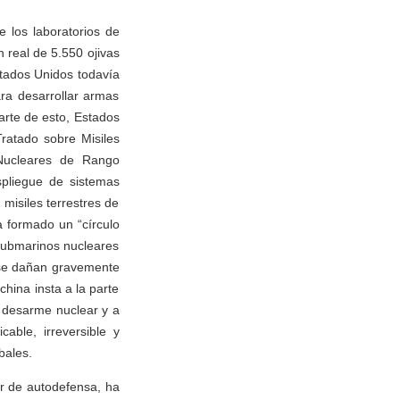
 los laboratorios de
n real de 5.550 ojivas
tados Unidos todavía
ara desarrollar armas
arte de esto, Estados
ratado sobre Misiles
 Nucleares de Rango
spliegue de sistemas
 misiles terrestres de
a formado un “círculo
 submarinos nucleares
ense dañan gravemente
china insta a la parte
l desarme nuclear y a
able, irreversible y
bales.
r de autodefensa, ha