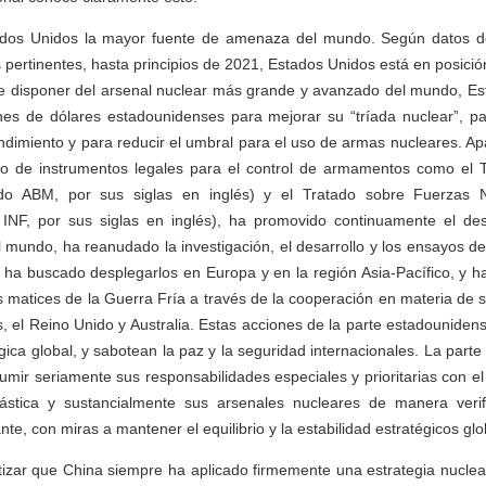
ados Unidos la mayor fuente de amenaza del mundo. Según datos de
 pertinentes, hasta principios de 2021, Estados Unidos está en posició
de disponer del arsenal nuclear más grande y avanzado del mundo, Es
lones de dólares estadounidenses para mejorar su “tríada nuclear”, p
ndimiento y para reducir el umbral para el uso de armas nucleares. Ap
do de instrumentos legales para el control de armamentos como el T
atado ABM, por sus siglas en inglés) y el Tratado sobre Fuerzas
 INF, por sus siglas en inglés), ha promovido continuamente el de
l mundo, ha reanudado la investigación, el desarrollo y los ensayos de
 ha buscado desplegarlos en Europa y en la región Asia-Pacífico, y h
 matices de la Guerra Fría a través de la cooperación en materia de
, el Reino Unido y Australia. Estas acciones de la parte estadounid
égica global, y sabotean la paz y la seguridad internacionales. La parte 
mir seriamente sus responsabilidades especiales y prioritarias con e
stica y sustancialmente sus arsenales nucleares de manera verific
nte, con miras a mantener el equilibrio y la estabilidad estratégicos glo
tizar que China siempre ha aplicado firmemente una estrategia nuclea