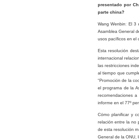
presentado por Chi
parte china?
Wang Wenbin: El 3 d
Asamblea General de
usos pacíficos en el 
Esta resolución dest
internacional relaci
las restricciones ind
al tiempo que cumple
“Promoción de la coo
el programa de la A
recomendaciones a 
informe en el 77º pe
Cómo planificar y c
relación entre la no 
de esta resolución ma
General de la ONU, l