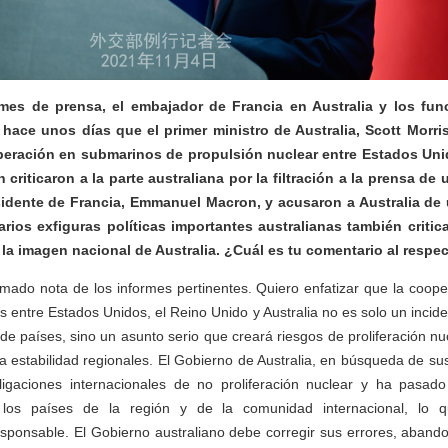
es de prensa, el embajador de Francia en Australia y los fun
 hace unos días que el primer ministro de Australia, Scott Morri
peración en submarinos de propulsión nuclear entre Estados Uni
n criticaron a la parte australiana por la filtración a la prensa de
sidente de Francia, Emmanuel Macron, y acusaron a Australia d
rios exfiguras políticas importantes australianas también criti
la imagen nacional de Australia. ¿Cuál es tu comentario al respe
ado nota de los informes pertinentes. Quiero enfatizar que la coope
 entre Estados Unidos, el Reino Unido y Australia no es solo un incide
e países, sino un asunto serio que creará riesgos de proliferación nu
la estabilidad regionales. El Gobierno de Australia, en búsqueda de sus
igaciones internacionales de no proliferación nuclear y ha pasado
los países de la región y de la comunidad internacional, lo 
sponsable. El Gobierno australiano debe corregir sus errores, abando