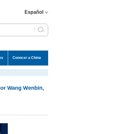
Español
简体中文
English
Français
Русский
es
Conocer a China
عربي
 por Wang Wenbin,