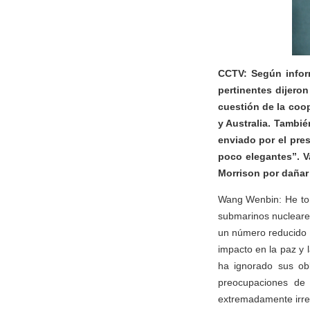
CCTV: Según inform
pertinentes dijeron
cuestión de la coo
y Australia. Tambié
enviado por el pre
poco elegantes”. Va
Morrison por dañar 
Wang Wenbin: He tom
submarinos nucleares
un número reducido d
impacto en la paz y 
ha ignorado sus obl
preocupaciones de 
extremadamente irre