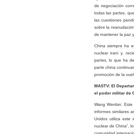
de negociación corr
todas las partes, qu
las cuestiones pend
sobre la reanudación
de mantener la paz y 
China siempre ha es
nuclear iraní y, re
partes, lo que ha d
parte china continua
promoción de la vuelt
MASTV: El Departam
el poder militar de
Wang Wenbin: Este i
informes similares a
Unidos utiliza este
nuclear de China”, lo
comunidad internaci