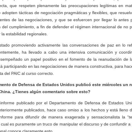
ecta, que respeten plenamente las preocupaciones legítimas en mat
e adopten tácticas de negociación pragmáticas y flexibles, que resuel
ientes de las negociaciones, y que se esfuercen por llegar lo antes 
 del cumplimiento, a fin de defender el régimen internacional de no pr
la estabilidad regionales.
tado promoviendo activamente las conversaciones de paz en lo ref
cientemente, ha llevado a cabo una intensiva comunicación y coordi
esempeñado un papel positivo en el fomento de la reanudación de l
rá participando en las negociaciones de manera constructiva, para hace
a del PAIC al curso correcto.
ento de Defensa de Estados Unidos publicó este miércoles un 
 China. ¿Tienes algún comentario sobre esto?
nforme publicado por el Departamento de Defensa de Estados Unid
nteriormente publicados, hace caso omiso a los hechos y está lleno d
 informe para difundir de manera exagerada y sensacionalista la “
 cual es puramente un truco de manipular el discurso y de confundir a 
onal conoce claramente esto.