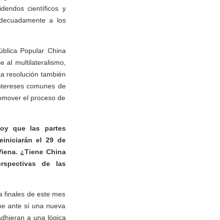
dendos científicos y
adecuadamente a los
ública Popular China
al multilateralismo,
ta resolución también
intereses comunes de
romover el proceso de
oy que las partes
einiciarán el 29 de
Viena. ¿Tiene China
rspectivas de las
 finales de este mes
ene ante sí una nueva
adhieran a una lógica