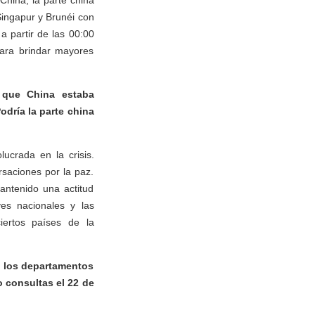
China, la parte china
Singapur y Brunéi con
a partir de las 00:00
para brindar mayores
 que China estaba
odría la parte china
ucrada en la crisis.
rsaciones por la paz.
antenido una actitud
yes nacionales y las
iertos países de la
e los departamentos
o consultas el 22 de