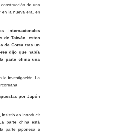
 construcción de una
r en la nueva era, en
 internacionales
s de Taiwán, estos
ca de Corea tras un
orea dijo que había
la parte china una
 la investigación. La
urcoreana.
mpuestas por Japón
nsistió en introducir
La parte china está
la parte japonesa a