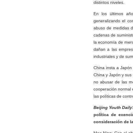
distintos niveles.
En los últimos año
generalizando el co
abuso de medidas de
cadenas de suministr
la economía de merca
dañan a las empresa
industriales y de sum
China insta a Japón
China y Japón y sus 
no abusar de las me
cooperación normal e
las políticas de con
Beijing Youth Daily
política de exenc
consideración de l