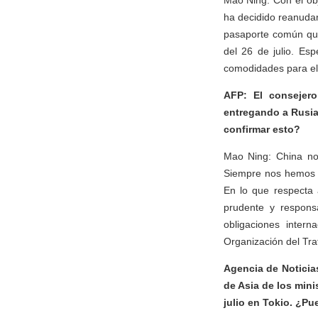
Mao Ning: Con el obj
ha decidido reanudar
pasaporte común que 
del 26 de julio. Es
comodidades para el
AFP: El consejer
entregando a Rusia 
confirmar esto?
Mao Ning: China no 
Siempre nos hemos ad
En lo que respecta 
prudente y responsa
obligaciones inter
Organización del Tra
Agencia de Noticia
de Asia de los mini
julio en Tokio. ¿Pu