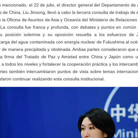
encionado, el 22 de julio, el director general del Departamento de A
 de China, Liu Jinsong, llevó a cabo la tercera consulta de trabajo de
de la Oficina de Asuntos de Asia y Oceanía del Ministerio de Relaciones
 La consulta fue franca y profunda, con debates y puntos en común e
su posición solemne y su oposición resuelta a los esfuerzos de 
carga del agua contaminada con energía nuclear de Fukushima al océan
r de manera precipitada y obstinada. Ambas partes consideraron que e
 la firma del Tratado de Paz y Amistad entre China y Japón como 
a todos los niveles y fortalecer la cooperación práctica y los intercamb
rtes también intercambiaron puntos de vista sobre temas internacion
aron continuar realizando esta consulta institucional.