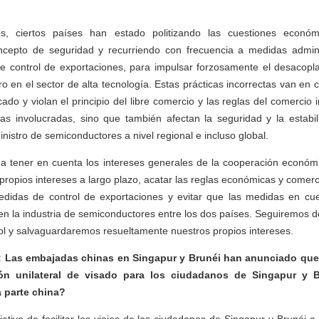
s, ciertos países han estado politizando las cuestiones económ
ncepto de seguridad y recurriendo con frecuencia a medidas administ
 control de exportaciones, para impulsar forzosamente el desacopla
o en el sector de alta tecnología. Estas prácticas incorrectas van en c
do y violan el principio del libre comercio y las reglas del comercio i
s involucradas, sino que también afectan la seguridad y la estabi
inistro de semiconductores a nivel regional e incluso global.
 a tener en cuenta los intereses generales de la cooperación económi
propios intereses a largo plazo, acatar las reglas económicas y comerci
didas de control de exportaciones y evitar que las medidas en cue
n la industria de semiconductores entre los dos países. Seguiremos d
trol y salvaguardaremos resueltamente nuestros propios intereses.
: Las embajadas chinas en Singapur y Brunéi han anunciado que
ión unilateral de visado para los ciudadanos de Singapur y B
a parte china?