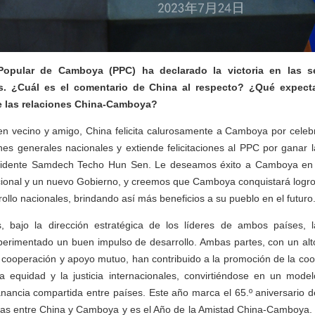
Popular de Camboya (PPC) ha declarado la victoria en las s
s. ¿Cuál es el comentario de China al respecto? ¿Qué expecta
de las relaciones China-Camboya?
 vecino y amigo, China felicita calurosamente a Camboya por celebr
nes generales nacionales y extiende felicitaciones al PPC por ganar l
esidente Samdech Techo Hun Sen. Le deseamos éxito a Camboya en 
onal y un nuevo Gobierno, y creemos que Camboya conquistará logr
ollo nacionales, brindando así más beneficios a su pueblo en el futuro
, bajo la dirección estratégica de los líderes de ambos países, l
rimentado un buen impulso de desarrollo. Ambas partes, con un alt
cooperación y apoyo mutuo, han contribuido a la promoción de la coo
la equidad y la justicia internacionales, convirtiéndose en un model
nancia compartida entre países. Este año marca el 65.º aniversario d
icas entre China y Camboya y es el Año de la Amistad China-Camboya. 