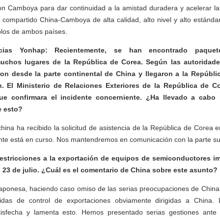
con Camboya para dar continuidad a la amistad duradera y acelerar la
compartido China-Camboya de alta calidad, alto nivel y alto estánda
blos de ambos países.
cias Yonhap: Recientemente, se han encontrado paquetes
chos lugares de la República de Corea. Según las autoridade
on desde la parte continental de China y llegaron a la Repúbli
n. El Ministerio de Relaciones Exteriores de la República de C
ue confirmara el incidente concerniente. ¿Ha llevado a cabo 
e esto?
hina ha recibido la solicitud de asistencia de la República de Corea en
ente está en curso. Nos mantendremos en comunicación con la parte s
estricciones a la exportación de equipos de semiconductores i
l 23 de julio. ¿Cuál es el comentario de China sobre este asunto?
aponesa, haciendo caso omiso de las serias preocupaciones de China, i
das de control de exportaciones obviamente dirigidas a China. 
tisfecha y lamenta esto. Hemos presentado serias gestiones ante 