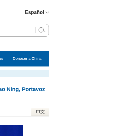
Español
简体中文
English
Français
Русский
es
Conocer a China
عربي
ao Ning, Portavoz