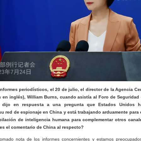
formes periodísticos, el 20 de julio, el director de la Agencia Cen
s en inglés), William Burns, cuando asistía al Foro de Segurida
), dijo en respuesta a una pregunta que Estados Unidos 
su red de espionaje en China y está trabajando arduamente para c
pilación de inteligencia humana para complementar otros canal
 es el comentario de China al respecto?
mado nota de los informes concernientes y estamos preocupados