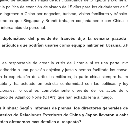
etivo de facilitar los viajes de los ciudadanos de Singapur y Brunéi a 
 la política de exención de visado de 15 días para los ciudadanos de 
ingresen a China por negocios, turismo, visitas familiares y tránsito 
peramos que Singapur y Brunéi trabajen conjuntamente con China 
 intercambio de personal.
o diplomático del presidente francés dijo la semana pasada
artículos que podrían usarse como equipo militar en Ucrania. ¿P
es responsable de crear la crisis de Ucrania ni es una parte invol
herido a una posición objetiva y justa y hemos facilitado las conve
a la exportación de artículos militares, la parte china siempre ha m
ble y ha actuado en estricta conformidad con las políticas y le
nacionales, lo cual es completamente diferente de los actos de c
tado del Atlántico Norte (OTAN) que han echado leña al fuego.
s Xinhua: Según informes de prensa, los directores generales d
sterios de Relaciones Exteriores de China y Japón llevaron a cab
edes ofrecernos más detalles al respecto?