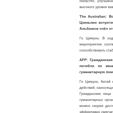
областях, улучше
высокого уровня вз
The Australian: 
Цзиньпин встрет
Альбанезе счёл э
Го Цзякунь: В хо
мероприятия, соот
способствовать ста
AFP: Гражданская
погибли по мен
гуманитарную пом
Го Цзякунь: Китай
действий, наносящ
Гражданские лица 
гуманитарных орга
можно скорее дост
эффективно смягчит