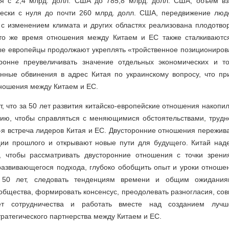
ся с 2,4 млрд. долл. США до 785,8 млрд. долл. США, объем в
чески с нуля до почти 260 млрд. долл. США, передвижение люд
 с изменением климата и других областях реализована плодотво
 то же время отношения между Китаем и ЕС также сталкивают
ые европейцы продолжают укреплять «тройственное позициониров
ронне преувеличивать значение отдельных экономических и т
енные обвинения в адрес Китая по украинскому вопросу, что пр
ношения между Китаем и ЕС.
ет, что за 50 лет развития китайско-европейские отношения накопи
гию, чтобы справляться с меняющимися обстоятельствами, трудн
-я встреча лидеров Китая и ЕС. Двусторонние отношения пережи
ии прошлого и открывают новые пути для будущего. Китай наде
, чтобы рассматривать двусторонние отношения с точки зрен
 развивающегося подхода, глубоко обобщить опыт и уроки отноше
 50 лет, следовать тенденциям времени и общим ожидания
бщества, формировать консенсус, преодолевать разногласия, со
т сотрудничества и работать вместе над созданием лучш
ратегического партнерства между Китаем и ЕС.