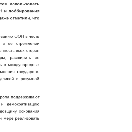
ется использовать
ОН и лоббирования
аже отметили, что
ованию ООН в честь
Н в ее стремлении
нность всех сторон
орм, расширить ее
ль в международных
мнения государств-
едливой и разумной
вропа поддерживают
 и демократизацию
одовщину основания
й мере реализовать