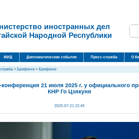
нистерство иностранных дел
тайской Народной Республики
МИД
Дипломатические события
Пресс-служба
О К
-служба
>
Брифинги
>
Брифинги
-конференция 21 июля 2025 г. у официального п
КНР Го Цзякуня
2025-07-21 22:45