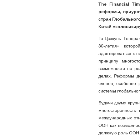
The Financial Ti
реформы, приуроч
стран Глобальног
Китай «колонизир
Го Цзякунь: Генер
80-летия», котор
адаптироваться к 
принципу многост
возможности по ре
делах. Реформы до
членов, особенно 
системы глобальног
Будучи двумя круп
многосторонность
международных отн
ООН как возможнос
должную роль ООН и