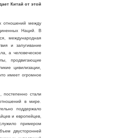
дает Китай от этой
их отношений между
диненных Наций. В
ся, международная
твия и запугивание
ла, а человеческое
илы, продвигающие
икие цивилизации,
что имеет огромное
, постепенно стали
отношений в мире.
тельно поддержало
айцев и европейцев,
служило примером
объем двусторонней