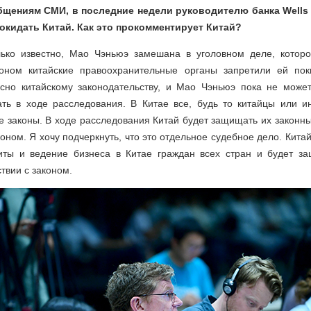
общениям СМИ, в последние недели руководителю банка Wells
окидать Китай. Как это прокомментирует Китай?
лько известно, Мао Чэньюэ замешана в уголовном деле, которо
коном китайские правоохранительные органы запретили ей пок
асно китайскому законодательству, и Мао Чэньюэ пока не может
ать в ходе расследования. В Китае все, будь то китайцы или и
е законы. В ходе расследования Китай будет защищать их законн
коном. Я хочу подчеркнуть, что это отдельное судебное дело. Китай,
зиты и ведение бизнеса в Китае граждан всех стран и будет з
твии с законом.