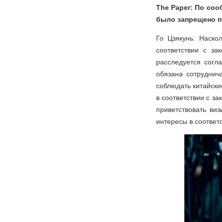
The Paper: По со
было запрещено п
Го Цзякунь: Наско
соответствии с за
расследуется согл
обязана сотруднич
соблюдать китайски
в соответствии с за
приветствовать ви
интересы в соответс