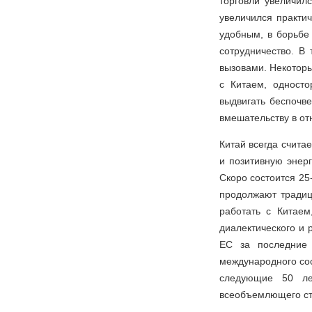
торговли увеличил
увеличился практи
удобным, в борьбе
сотрудничество. В
вызовами. Некотор
с Китаем, односто
выдвигать беспочв
вмешательству в от
Китай всегда счита
и позитивную энер
Скоро состоится 25
продолжают традиц
работать с Китаем
диалектического и
ЕС за последние
международного соо
следующие 50 ле
всеобъемлющего ст