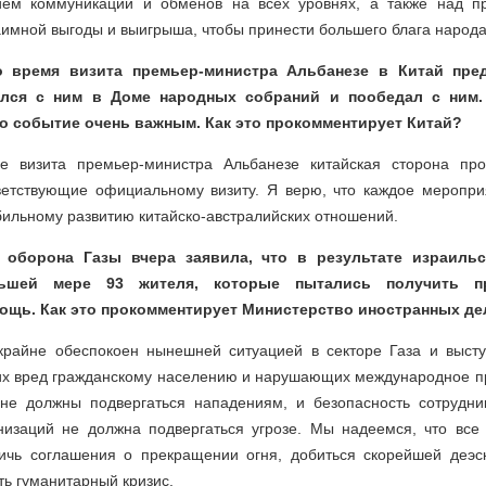
нием коммуникации и обменов на всех уровнях, а также над п
аимной выгоды и выигрыша, чтобы принести большего блага народа
Во время визита премьер-министра Альбанезе в Китай пр
ился с ним в Доме народных собраний и пообедал с ним.
то событие очень важным. Как это прокомментирует Китай?
де визита премьер-министра Альбанезе китайская сторона про
ветствующие официальному визиту. Я верю, что каждое меропри
бильному развитию китайско-австралийских отношений.
 оборона Газы вчера заявила, что в результате израиль
ьшей мере 93 жителя, которые пытались получить п
ощь. Как это прокомментирует Министерство иностранных де
 крайне обеспокоен нынешней ситуацией в секторе Газа и выст
их вред гражданскому населению и нарушающих международное пра
не должны подвергаться нападениям, и безопасность сотрудн
низаций не должна подвергаться угрозе. Мы надеемся, что все 
ичь соглашения о прекращении огня, добиться скорейшей деэс
ь гуманитарный кризис.