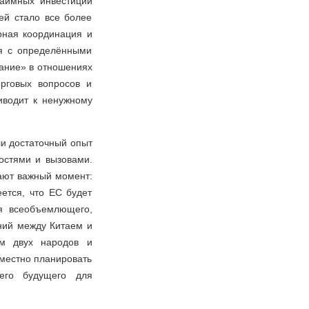
заимных инвестиций
ей стало все более
рная координация и
ся с определёнными
ание» в отношениях
орговых вопросов и
иводит к ненужному
ли достаточный опыт
остями и вызовами.
вают важный момент:
ется, что ЕС будет
ия всеобъемлющего,
ний между Китаем и
м двух народов и
вместно планировать
его будущего для