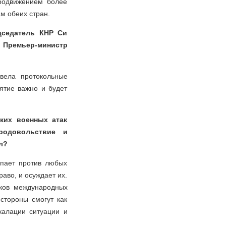
родвижением более
м обеих стран.
едседатель КНР Си
 Премьер-министр
вела протокольные
ятие важно и будет
ских военных атак
родовольствие и
л?
упает против любых
во, и осуждает их.
иков международных
стороны смогут как
калации ситуации и