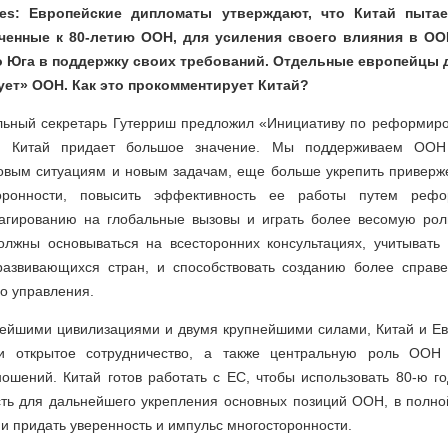
mes: Европейские дипломаты утверждают, что Китай пыта
енные к 80-летию ООН, для усиления своего влияния в О
о Юга в поддержку своих требований. Отдельные европейцы д
ует» ООН. Как это прокомментирует Китай?
альный секретарь Гутерриш предложил «Инициативу по реформир
ой Китай придает большое значение. Мы поддерживаем ОО
новым ситуациям и новым задачам, еще больше укрепить приверже
оронности, повысить эффективность ее работы путем реф
агированию на глобальные вызовы и играть более весомую ро
лжны основываться на всесторонних консультациях, учитывать 
развивающихся стран, и способствовать созданию более справ
о управления.
нейшими цивилизациями и двумя крупнейшими силами, Китай и Е
 и открытое сотрудничество, а также центральную роль ООН
ошений. Китай готов работать с ЕС, чтобы использовать 80-ю г
ть для дальнейшего укрепления основных позиций ООН, в полно
 придать уверенность и импульс многосторонности.