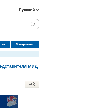
Русский
简体中文
English
Français
Español
итае
Материалы
عربي
редставителя МИД