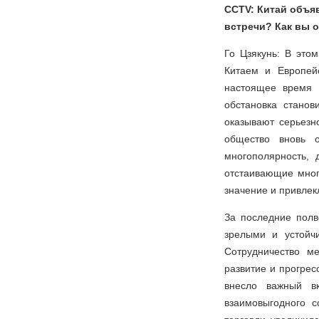
CCTV: Китай объяв
встречи? Как вы 
Го Цзякунь: В это
Китаем и Европей
настоящее время 
обстановка станов
оказывают серьезн
общество вновь о
многополярность,
отстаивающие мног
значение и привле
За последние полв
зрелыми и устойч
Сотрудничество м
развитие и прогрес
внесло важный в
взаимовыгодного с