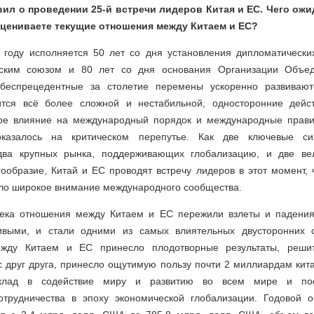
ил о проведении 25-й встречи лидеров Китая и ЕС. Чего ожи
оцениваете текущие отношения между Китаем и ЕС?
м году исполняется 50 лет со дня установления дипломатическ
ским союзом и 80 лет со дня основания Организации Объе
беспрецедентные за столетие перемены ускоренно развивают
ится всё более сложной и нестабильной, односторонние дейс
ое влияние на международный порядок и международные прави
казалось на критическом перепутье. Как две ключевые с
 два крупных рынка, поддерживающих глобализацию, и две вел
ообразие, Китай и ЕС проводят встречу лидеров в этот момент, 
кло широкое внимание международного сообщества.
ека отношения между Китаем и ЕС пережили взлеты и падения
ивыми, и стали одними из самых влиятельных двусторонних 
ежду Китаем и ЕС принесло плодотворные результаты, реши
с друг друга, принесло ощутимую пользу почти 2 миллиардам кит
клад в содействие миру и развитию во всем мире и по
отрудничества в эпоху экономической глобализации. Годовой 