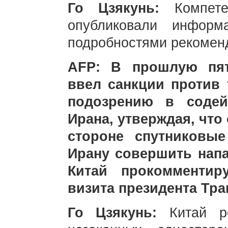
Го Цзякунь:
Компет
опубликовали инфор
подробностями рекоменд
AFP: В прошлую пят
ввел санкции против 
подозрению в содей
Ирана, утверждая, что
стороне спутниковы
Ирану совершить нап
Китай прокомментир
визита президента Тра
Го Цзякунь:
Китай р