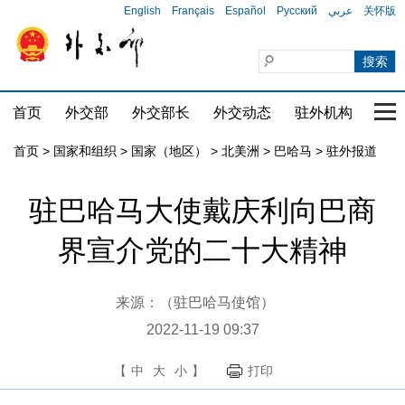
English
Français
Español
Русский
عربي
关怀版
首页
外交部
外交部长
外交动态
驻外机构
国家
首页
>
国家和组织
>
国家（地区）
>
北美洲
>
巴哈马
>
驻外报道
驻巴哈马大使戴庆利向巴商
界宣介党的二十大精神
来源：（驻巴哈马使馆）
2022-11-19 09:37
【
中
大
小
】
打印