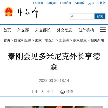
English
Français
Español
Русский
عربي
关怀版
首页
外交部
外交部长
外交动态
驻外机构
国家
首页
>
国家和组织
>
国家（地区）
>
北美洲
>
多米尼克
>
相关新闻
秦刚会见多米尼克外长亨德
森
2023-03-30 18:14
【
中
大
小
】
打印