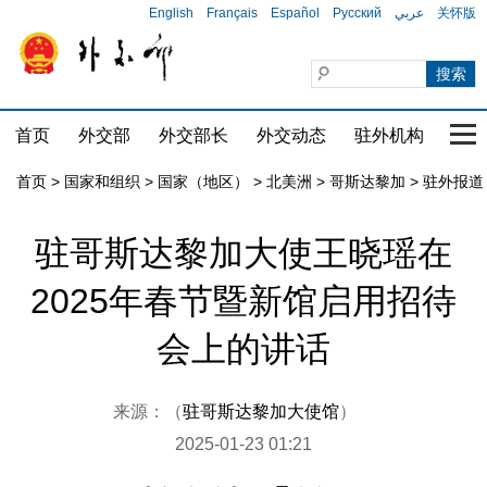
English
Français
Español
Русский
عربي
关怀版
首页
外交部
外交部长
外交动态
驻外机构
国家
首页
>
国家和组织
>
国家（地区）
>
北美洲
>
哥斯达黎加
>
驻外报道
驻哥斯达黎加大使王晓瑶在
2025年春节暨新馆启用招待
会上的讲话
来源：（
驻哥斯达黎加大使馆
）
2025-01-23 01:21