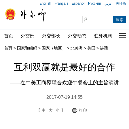
English
Français
Español
Русский
عربي
关怀版
首页
外交部
外交部长
外交动态
驻外机构
国家
首页
>
国家和组织
>
国家（地区）
>
北美洲
>
美国
>
讲话
互利双赢就是最好的合作
——在中美工商界联合欢迎午餐会上的主旨演讲
2017-07-19 14:55
【
中
大
小
】
打印