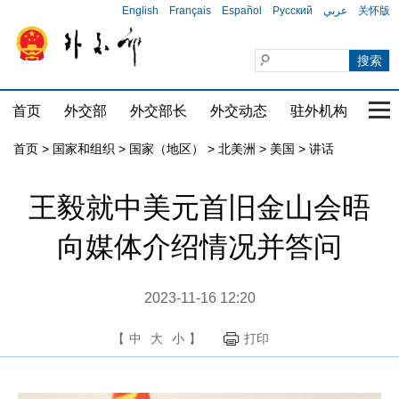
English
Français
Español
Русский
عربي
关怀版
首页
外交部
外交部长
外交动态
驻外机构
国家
首页
>
国家和组织
>
国家（地区）
>
北美洲
>
美国
>
讲话
王毅就中美元首旧金山会晤
向媒体介绍情况并答问
2023-11-16 12:20
【
中
大
小
】
打印