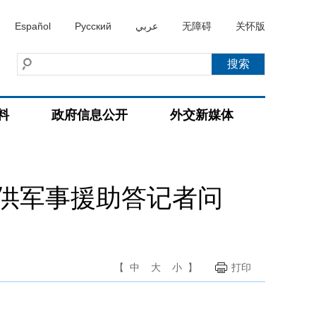
Español
Русский
عربي
无障碍
关怀版
料
政府信息公开
外交新媒体
供军事援助答记者问
【
中
大
小
】
打印