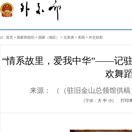
首页
>
国家和组织
>
国家（地区）
>
北美洲
>
美国
>
外交掠影
“情系故里，爱我中华”——记
欢舞
来源：
（（驻旧金山总领馆供稿
[字体：
大
中
小
]
打印