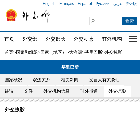
English
Français
Español
Русский
عربي
关怀版
首页
外交部
外交部长
外交动态
驻外机构
国家
首页
>
国家和组织
>
国家（地区）
>
大洋洲
>
基里巴斯
>外交掠影
基里巴斯
国家概况
双边关系
相关新闻
发言人有关谈话
讲话
文件
外交机构信息
驻外报道
外交掠影
外交掠影